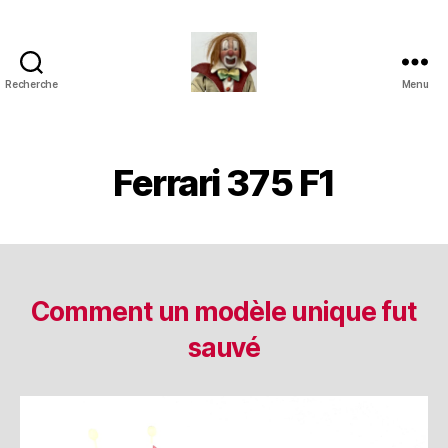
Recherche
Menu
Jouets
Anciens
de
Collection
Ferrari 375 F1
Comment un modèle unique fut
sauvé