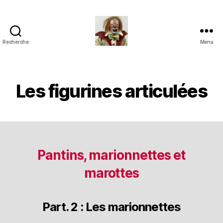
Recherche
Menu
Jouets
Anciens
de
Collection
Les figurines articulées
Pantins, marionnettes et
marottes
Part. 2 : Les marionnettes