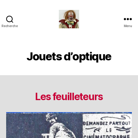
Recherche
Menu
Jouets
Anciens
de
Collection
Jouets d’optique
Les feuilleteurs