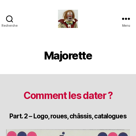
Recherche
Menu
Jouets
Anciens
de
Collection
Majorette
Comment les dater ?
Part. 2 – Logo, roues, châssis, catalogues