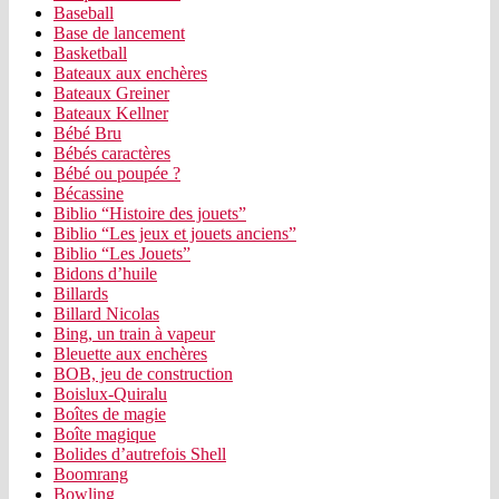
Baseball
Base de lancement
Basketball
Bateaux aux enchères
Bateaux Greiner
Bateaux Kellner
Bébé Bru
Bébés caractères
Bébé ou poupée ?
Bécassine
Biblio “Histoire des jouets”
Biblio “Les jeux et jouets anciens”
Biblio “Les Jouets”
Bidons d’huile
Billards
Billard Nicolas
Bing, un train à vapeur
Bleuette aux enchères
BOB, jeu de construction
Boislux-Quiralu
Boîtes de magie
Boîte magique
Bolides d’autrefois Shell
Boomrang
Bowling