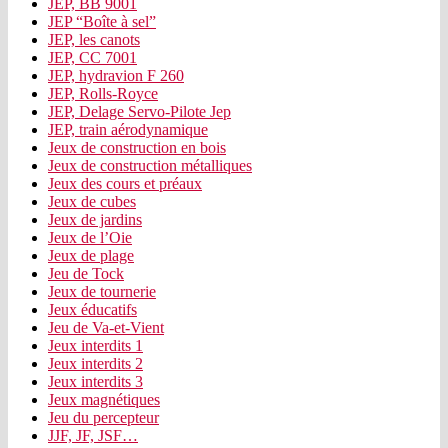
JEP, BB 9001
JEP “Boîte à sel”
JEP, les canots
JEP, CC 7001
JEP, hydravion F 260
JEP, Rolls-Royce
JEP, Delage Servo-Pilote Jep
JEP, train aérodynamique
Jeux de construction en bois
Jeux de construction métalliques
Jeux des cours et préaux
Jeux de cubes
Jeux de jardins
Jeux de l’Oie
Jeux de plage
Jeu de Tock
Jeux de tournerie
Jeux éducatifs
Jeu de Va-et-Vient
Jeux interdits 1
Jeux interdits 2
Jeux interdits 3
Jeux magnétiques
Jeu du percepteur
JJF, JF, JSF…