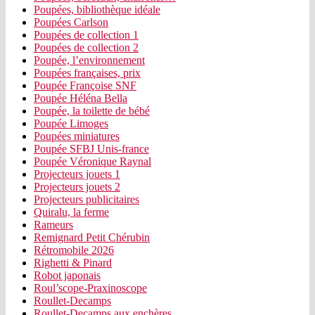
Poupées, bibliothèque idéale
Poupées Carlson
Poupées de collection 1
Poupées de collection 2
Poupée, l’environnement
Poupées françaises, prix
Poupée Françoise SNF
Poupée Héléna Bella
Poupée, la toilette de bébé
Poupée Limoges
Poupées miniatures
Poupée SFBJ Unis-france
Poupée Véronique Raynal
Projecteurs jouets 1
Projecteurs jouets 2
Projecteurs publicitaires
Quiralu, la ferme
Rameurs
Remignard Petit Chérubin
Rétromobile 2026
Righetti & Pinard
Robot japonais
Roul’scope-Praxinoscope
Roullet-Decamps
Roullet-Decamps aux enchères