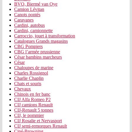
BVO, Biermé van Oye
Camion Lévitan
Canots pontés
Caravanes
Cardini, autobus
Cardini, camionnette
Carroccio, jouet à transformation
Catalogues Grands magasins
CBG Pompiers
CBG l’armée prussienne
César bambins marcheurs
César
Chaloupes de marine
Charles Rossignol
Charlie Chaplin
Chats et souris
Chevaux
Chinois en fer banc
CIJ Alfa Romeo P2
CIJ camions Renault
CIJ-Renault 5 tonnes
CIJ, le pommier
CIJ Rosalie et Nervasport
CIJ semi-remorques Renault
Ciné-Browning