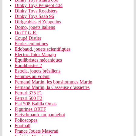
Dinky Toys Peugeot 404
Dinky Toys Roadsters
Dinky Toys Saab 96
Dirigeables et Zeppelins
Domo, jouets italiens
DoTT G.R.
Coupé Distler
Écoles enfantines
Edobaud, jouets scientifiques
Electro-Tutor Mapajo
Équilibristes mécaniques
Équilibristes 2
Estrela, jouets brésiliens
Femmes au volant
Fernand Martin, les bonshommes Martin
Fernand Martin, la Casseuse d’assiettes
Ferrari 375 F1
Ferrari 500 F2
Fiat 508 Balilla Omas
Figurines ORTF
Fleischmann, un paquebot
Folioscopes
Football
France Jouets Maserati