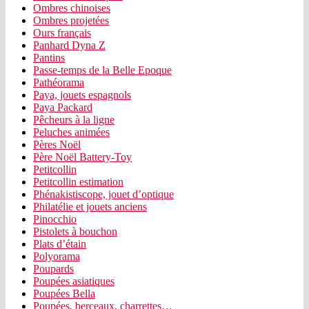
Ombres chinoises
Ombres projetées
Ours français
Panhard Dyna Z
Pantins
Passe-temps de la Belle Epoque
Pathéorama
Paya, jouets espagnols
Paya Packard
Pêcheurs à la ligne
Peluches animées
Pères Noël
Père Noël Battery-Toy
Petitcollin
Petitcollin estimation
Phénakistiscope, jouet d’optique
Philatélie et jouets anciens
Pinocchio
Pistolets à bouchon
Plats d’étain
Polyorama
Poupards
Poupées asiatiques
Poupées Bella
Poupées, berceaux, charrettes…