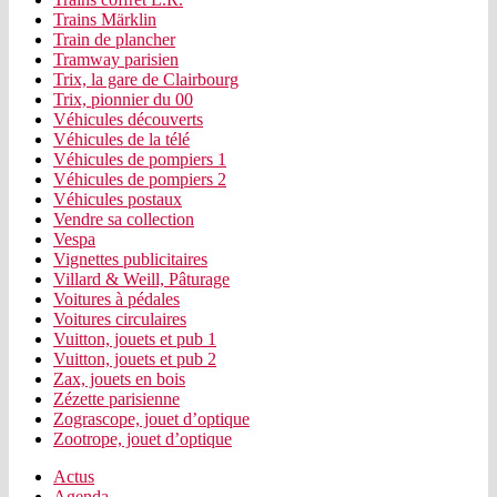
Trains Märklin
Train de plancher
Tramway parisien
Trix, la gare de Clairbourg
Trix, pionnier du 00
Véhicules découverts
Véhicules de la télé
Véhicules de pompiers 1
Véhicules de pompiers 2
Véhicules postaux
Vendre sa collection
Vespa
Vignettes publicitaires
Villard & Weill, Pâturage
Voitures à pédales
Voitures circulaires
Vuitton, jouets et pub 1
Vuitton, jouets et pub 2
Zax, jouets en bois
Zézette parisienne
Zograscope, jouet d’optique
Zootrope, jouet d’optique
Actus
Agenda