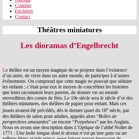
Courrier
Enchères
Contact
Théâtres miniatures
Les dioramas d’Engelbrecht
Le théâtre est un moyen magique de se projeter dans l’existence
d’un autre, de vivre dans un autre monde, de participer à d’autres
évènements. On comprend que cette magie ne pouvait que séduire
les enfants ; c’était pour eux le moyen de concrétiser les histoires
que leurs racontaient leurs parents, de donner vie au monde
merveilleux des contes de fées. Le 19e siècle sera le siècle d’or des
théâtres miniatures, des théâtres de papier pour enfant. Mais ces
e
jouets avaient été précédés, dès le dernier quart du 18
siècle, par
des théâtres de salon pour adultes, appelés alors “
Boîtes de
perspectives amusantes
” ou encore “
Peepshows
” par les Anglais.
Nous en avons une description dans
L’Optique
de l’abbé Nollet de
1771 :
Une boîte longue dont le dessus n’est qu’une gaze ou un
taffetas blanc et très mince, pour laisser passer beaucoup de