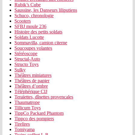
Rubik’s Cube
Saussine, les Danseurs liliputiens
Schuco, chronologie
Scooters
SFBJ moule 236
Histoire des petits soldats
Soldats Lucotte
Sommavilla, camion citerne
Soucoupes volantes
Stéréoscope
Structal-Auto
Structo Toys
Sulky
Théâtres miniatures
Théâtres de papier
Théâtres d’ombre
Téléphérique CIJ
Teraïettes, dînettes provençales
Thaumatrope
Tillicum Toys
TippCo Packard Phantom
Tippco des pompiers
Tirelires
Tomiyama
Trains coffret L.R.