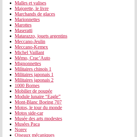
Malles et valises
Majorette, le livre
Marchands de glaces
Marionnettes
Marottes
Maseratti
Matarazzo, jouets argentins
Meccano-Jeulin
Meccano-Kemex
Michel Vaillant
Mémo, Crac’Auto
Mignonnettes
Militaires chinois 1
Militaires japonais 1
Militaires japonais 2
1000 Bornes
Mobilier de poupée
Module lunaire “Eagle”
Mont-Blanc Boeing 707
Motos, le tour du monde
Motos side-car
Musée des arts modestes
Musées Paca
Norev
Oiseaux mécaniques