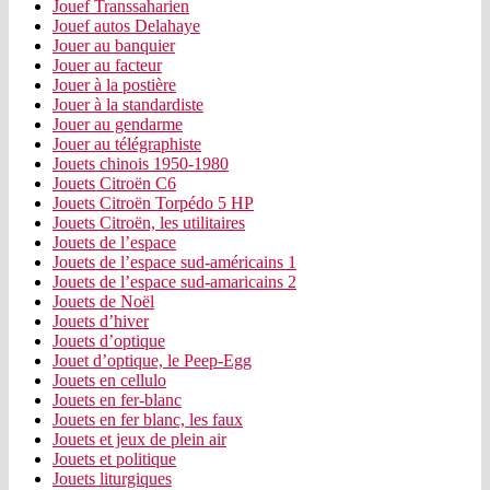
Jouef Transsaharien
Jouef autos Delahaye
Jouer au banquier
Jouer au facteur
Jouer à la postière
Jouer à la standardiste
Jouer au gendarme
Jouer au télégraphiste
Jouets chinois 1950-1980
Jouets Citroën C6
Jouets Citroën Torpédo 5 HP
Jouets Citroën, les utilitaires
Jouets de l’espace
Jouets de l’espace sud-américains 1
Jouets de l’espace sud-amaricains 2
Jouets de Noël
Jouets d’hiver
Jouets d’optique
Jouet d’optique, le Peep-Egg
Jouets en cellulo
Jouets en fer-blanc
Jouets en fer blanc, les faux
Jouets et jeux de plein air
Jouets et politique
Jouets liturgiques