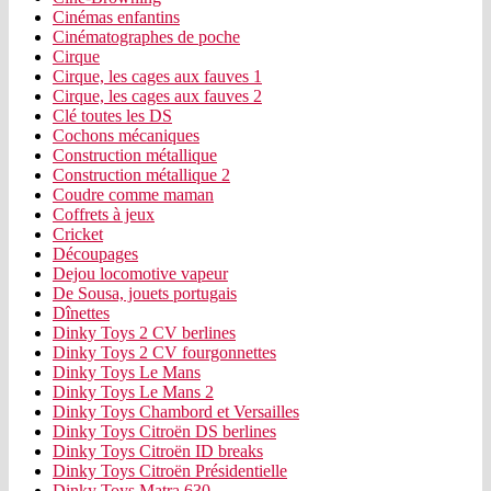
Cinémas enfantins
Cinématographes de poche
Cirque
Cirque, les cages aux fauves 1
Cirque, les cages aux fauves 2
Clé toutes les DS
Cochons mécaniques
Construction métallique
Construction métallique 2
Coudre comme maman
Coffrets à jeux
Cricket
Découpages
Dejou locomotive vapeur
De Sousa, jouets portugais
Dînettes
Dinky Toys 2 CV berlines
Dinky Toys 2 CV fourgonnettes
Dinky Toys Le Mans
Dinky Toys Le Mans 2
Dinky Toys Chambord et Versailles
Dinky Toys Citroën DS berlines
Dinky Toys Citroën ID breaks
Dinky Toys Citroën Présidentielle
Dinky Toys Matra 630