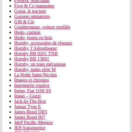
Frédéric Marchand
Frog & Co maquettes
Gama, le tracteur
Garages miniatures
GM & Cie
Gunthermann, voiture profilée
Hedo, camion
Hedo, jouets en bois
Hornby, accessoires de réseaux
Hornby, l’Aéroglisseur
Hornby BB 9201 TNB
Hornby BB 13001
Hornby, un train mécanique
Hornby, trains série M
La Hotte Saint-Nicolas
Images et chromos
Imprimerie rotative
Ingap, Fiat 1100 SS
Ingap – Guzzi
Jack-In-The-Box
Jaguar Type E
James Bond DB5
James Bond 007
JdeP Pacific-Mignon
JEP Automotrice