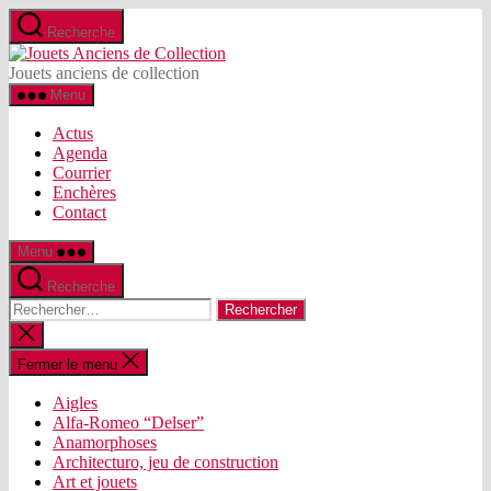
Aller
Recherche
au
Jouets
contenu
Anciens
Jouets anciens de collection
de
Menu
Collection
Actus
Agenda
Courrier
Enchères
Contact
Menu
Recherche
Rechercher :
Fermer
la
recherche
Fermer le menu
Aigles
Alfa-Romeo “Delser”
Anamorphoses
Architecturo, jeu de construction
Art et jouets