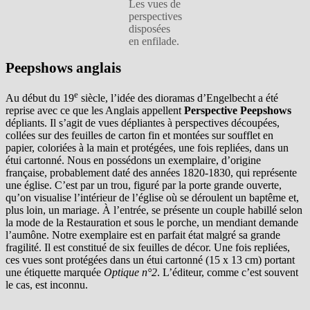
Les vues de
perspectives
disposées
en enfilade.
Peepshows anglais
e
Au début du 19
siècle, l’idée des dioramas d’Engelbecht a été
reprise avec ce que les Anglais appellent
Perspective Peepshows
dépliants. Il s’agit de vues dépliantes à perspectives découpées,
collées sur des feuilles de carton fin et montées sur soufflet en
papier, coloriées à la main et protégées, une fois repliées, dans un
étui cartonné. Nous en possédons un exemplaire, d’origine
française, probablement daté des années 1820-1830, qui représente
une église. C’est par un trou, figuré par la porte grande ouverte,
qu’on visualise l’intérieur de l’église où se déroulent un baptême et,
plus loin, un mariage. À l’entrée, se présente un couple habillé selon
la mode de la Restauration et sous le porche, un mendiant demande
l’aumône. Notre exemplaire est en parfait état malgré sa grande
fragilité. Il est constitué de six feuilles de décor. Une fois repliées,
ces vues sont protégées dans un étui cartonné (15 x 13 cm) portant
une étiquette marquée
Optique n°2
. L’éditeur, comme c’est souvent
le cas, est inconnu.