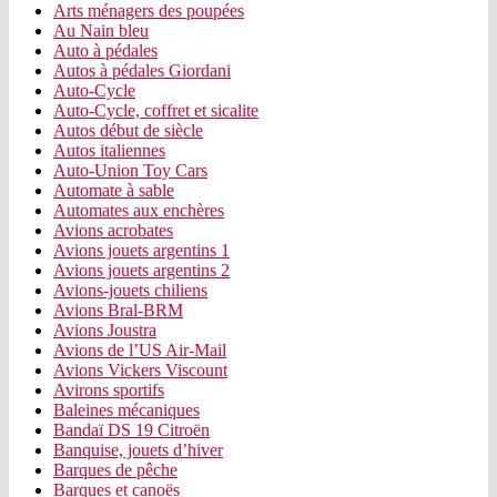
Arts ménagers des poupées
Au Nain bleu
Auto à pédales
Autos à pédales Giordani
Auto-Cycle
Auto-Cycle, coffret et sicalite
Autos début de siècle
Autos italiennes
Auto-Union Toy Cars
Automate à sable
Automates aux enchères
Avions acrobates
Avions jouets argentins 1
Avions jouets argentins 2
Avions-jouets chiliens
Avions Bral-BRM
Avions Joustra
Avions de l’US Air-Mail
Avions Vickers Viscount
Avirons sportifs
Baleines mécaniques
Bandaï DS 19 Citroën
Banquise, jouets d’hiver
Barques de pêche
Barques et canoës