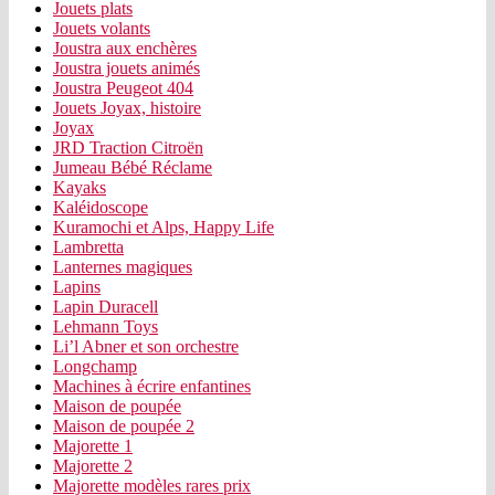
Jouets plats
Jouets volants
Joustra aux enchères
Joustra jouets animés
Joustra Peugeot 404
Jouets Joyax, histoire
Joyax
JRD Traction Citroën
Jumeau Bébé Réclame
Kayaks
Kaléidoscope
Kuramochi et Alps, Happy Life
Lambretta
Lanternes magiques
Lapins
Lapin Duracell
Lehmann Toys
Li’l Abner et son orchestre
Longchamp
Machines à écrire enfantines
Maison de poupée
Maison de poupée 2
Majorette 1
Majorette 2
Majorette modèles rares prix