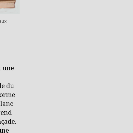
eux
t une
le du
-forme
blanc
prend
açade.
une