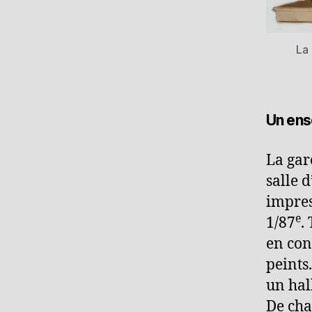
La
Un ens
La gar
salle 
impres
e
1/87
.
en con
peints
un hal
De cha