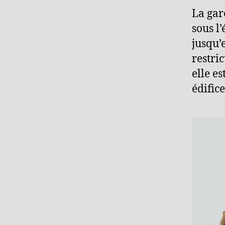
La gar
sous l
jusqu’
restri
elle e
édific