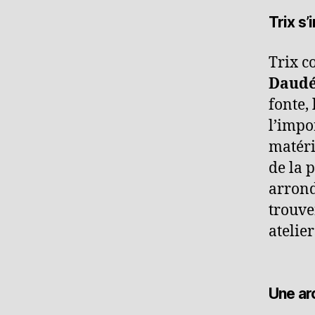
Trix s’
Trix c
Daudé
fonte,
l’impor
matéri
de la 
arrond
trouve
atelier
Une ar