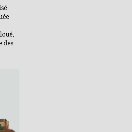
isé
quée
cloué,
e des