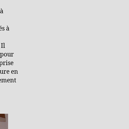
 à
és à
Il
 pour
prise
ture en
dement