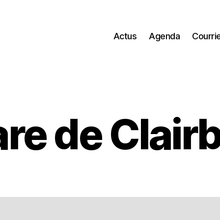
Actus
Agenda
Courri
are de Clair