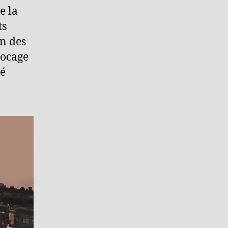
e la
ts
n des
locage
té