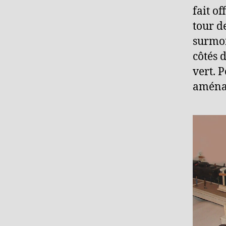
fait of
tour d
surmon
côtés 
vert. 
aménag