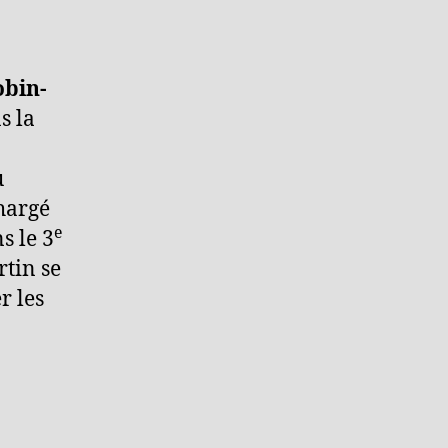
bin-
s la
u
hargé
e
s le 3
tin se
r les