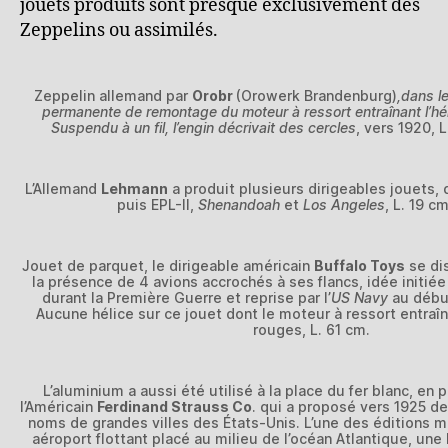
jouets produits sont presque exclusivement des
Zeppelins ou assimilés.
Zeppelin allemand par
Orobr
(Orowerk Brandenburg)
,dans l
permanente de remontage du moteur à ressort entraînant l’héli
Suspendu à un fil, l’engin décrivait des cercles
, vers 1920,
L
L’Allemand
Lehmann
a produit plusieurs dirigeables jouets, 
puis EPL-II,
Shenandoah
et
Los Angeles
, L. 19 cm
Jouet de parquet, le dirigeable américain
Buffalo Toys
se dis
la présence de 4 avions accrochés à ses flancs, idée initi
durant la Première Guerre et reprise par l’
US Navy
au débu
Aucune hélice sur ce jouet dont le moteur à ressort entraî
rouges, L. 61 cm.
L’aluminium a aussi été utilisé à la place du fer blanc, en p
l’Américain
Ferdinand Strauss Co
. qui a proposé vers 1925 d
noms de grandes villes des États-Unis. L’une des éditions 
aéroport flottant placé au milieu de l’océan Atlantique, un