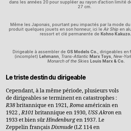
dans les années 20 pour suppléer au rayon d’action limité d
27 cm.
Même les Japonais, pourtant peu impactés par la mode du 
produit quelques jouets en son honneur, ici le
Air Ship
en al
ressort et clé permanente de
Kohno Kakuzo
Dirigeable à assembler de
GS Models Co.
, dirigeables en 
(incomplet)
Lehmann
,
Trans-Atlantic
Marx Toys
,
New-Yo
Monarch of the Sk
ies
Louis Marx & Co.
Le triste destin du dirigeable
Cependant, à la même période, plusieurs vols
de dirigeables se terminent en catastrophes :
R38
britannique en 1921,
Roma
américain en
1922 ,
R101
britannique en 1930,
USS Akron
en
1933 et bien sûr
Hindenburg
en 1937. Le
Zeppelin français
Dixmude
(LZ 114 en