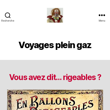
Recherche
Menu
Jouets
Anciens
de
Collection
Voyages plein gaz
Vous avez dit… rigeables ?