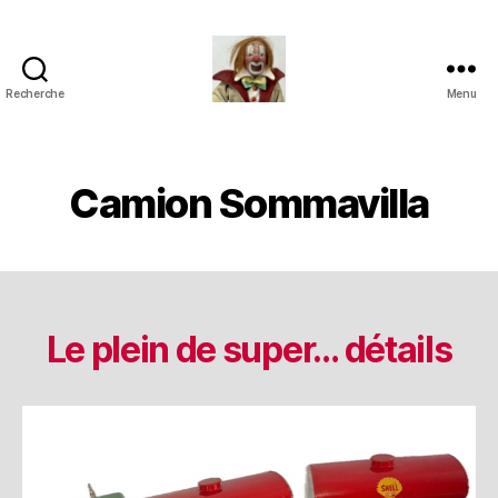
Recherche
Menu
Jouets
Anciens
de
Collection
Camion Sommavilla
Le plein de super… détails