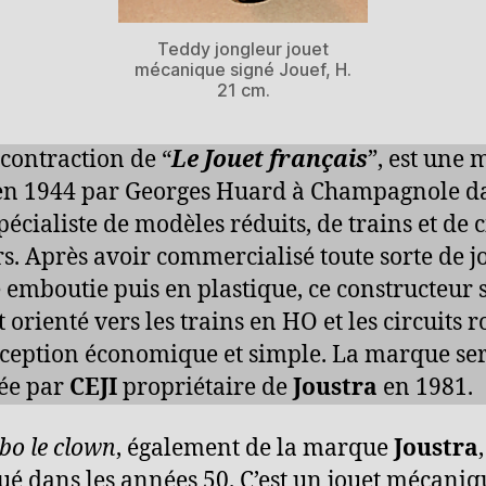
Teddy jongleur jouet
mécanique signé Jouef, H.
21 cm.
 contraction de “
Le Jouet français
”, est une
en 1944 par Georges Huard à Champagnole da
pécialiste de modèles réduits, de trains et de c
rs. Après avoir commercialisé toute sorte de j
e emboutie puis en plastique, ce constructeur s
 orienté vers les trains en HO et les circuits r
ception économique et simple. La marque se
ée par
CEJI
propriétaire de
Joustra
en 1981.
bo le clown
, également de la marque
Joustra
ué dans les années 50. C’est un jouet mécaniq