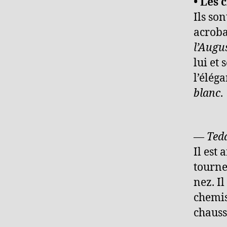
• Les 
Ils son
acroba
l’Augu
lui et
l’élég
blanc
.
—
Tedd
Il est
tourne
nez. I
chemis
chauss