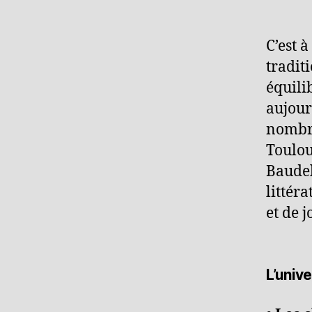
C’est 
tradit
équili
aujour
nombre
Toulou
Baudel
littér
et de j
L’univ