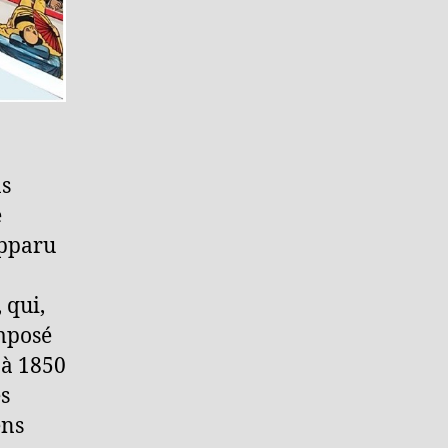
ns
e
apparu
 qui,
omposé
 à 1850
es
ens