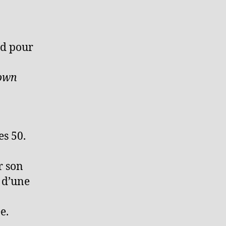
nd pour
own
s 50.
r son
, d’une
e.