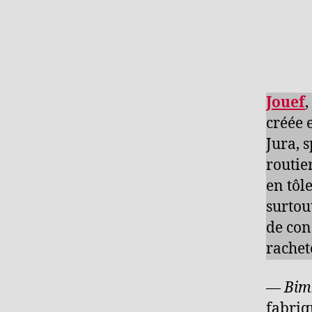
Jouef
,
créée 
Jura, s
routie
en tôl
surtout
de con
rachet
—
Bim
fabriq