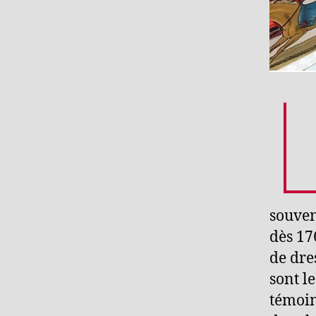
souven
dès 17
de dre
sont l
témoin