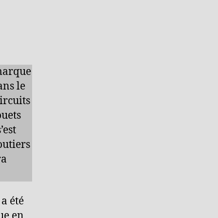
 marque
ns le
ircuits
ouets
’est
outiers
ra
, a été
ue en