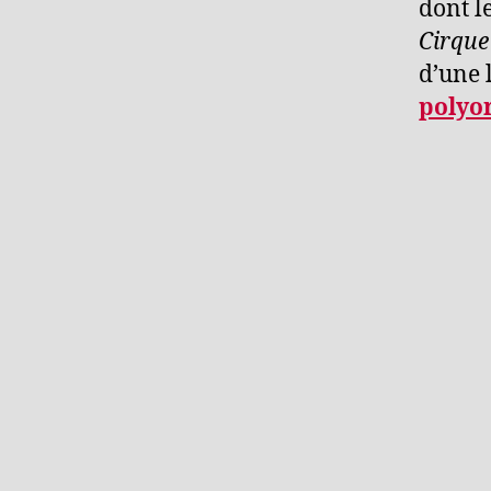
dont l
Cirque
d’une 
polyo