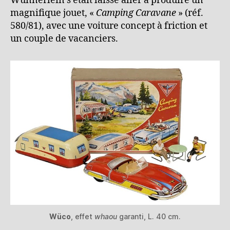
Wünnerlein s’était laissé aller à produire un
magnifique jouet, «
Camping Caravane
» (réf.
580/81), avec une voiture concept à friction et
un couple de vacanciers.
Wüco
, effet
whaou
garanti, L. 40 cm.