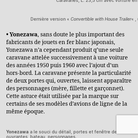
Caravanes, L. 23,5 cm avec voiture en
Dernière version «
Convertible with House Trailer
« ,
• Yonezawa
, sans doute le plus important des
fabricants de jouets en fer blanc japonais,
Yonezawa n’a cependant produit q’une seule
caravane attelée successivement à une voiture
des années 1950 puis 1960 avec l’ajout d’un
hors-bord. La caravane présente la particularité
de deux portes qui, ouvertes, laissent apparaître
des personnages (mère, fillette et garçonnet).
Cette astuce était utilisée par la marque sur
certains de ses modèles d’avions de ligne de la
même époque.
Yonezawa
a le souci du détail, portes et fenêtre de toit
ouvrantes, bateau, personnages.