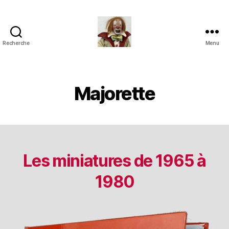
Recherche
Menu
Jouets
Anciens
de
Collection
Majorette
Les miniatures de 1965 à
1980