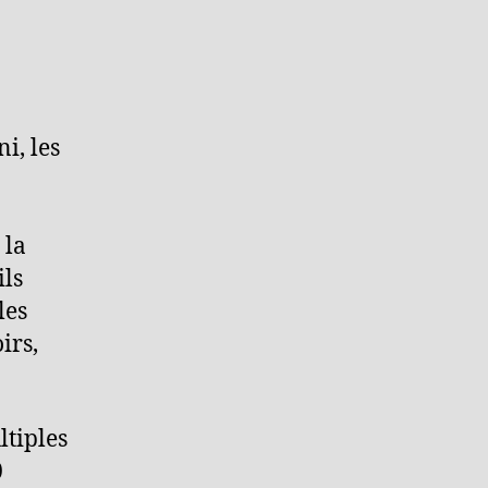
i, les
 la
ils
les
irs,
ltiples
0