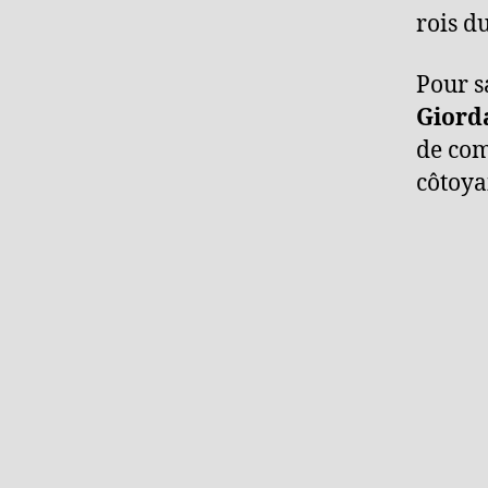
rois d
Pour s
Giord
de com
côtoya