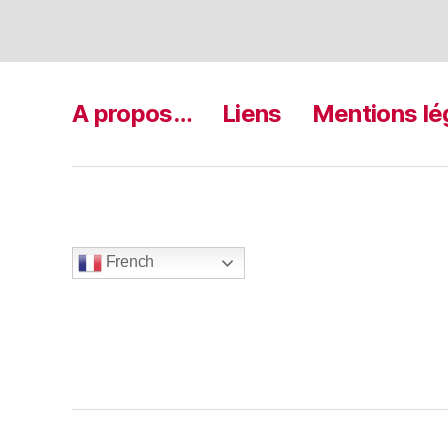
A propos…
Liens
Mentions lé
French