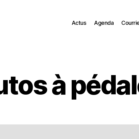
Actus
Agenda
Courri
tos à péda