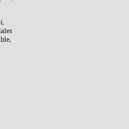
i
,
dales
ble,