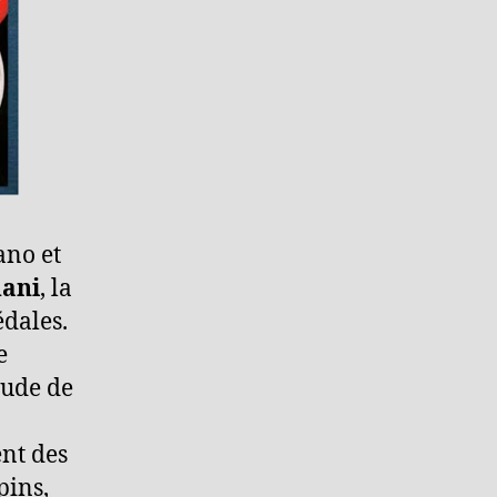
ano et
ani
, la
édales.
e
tude de
ent des
pins,