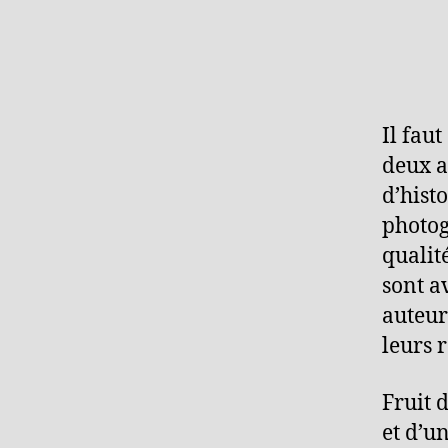
Il faut
deux a
d’hist
photog
qualit
sont a
auteur
leurs 
Fruit 
et d’u