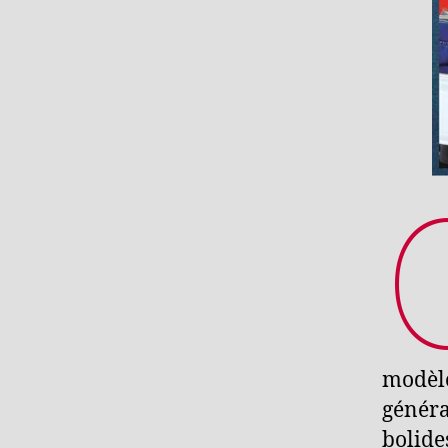
modèle
généra
bolide