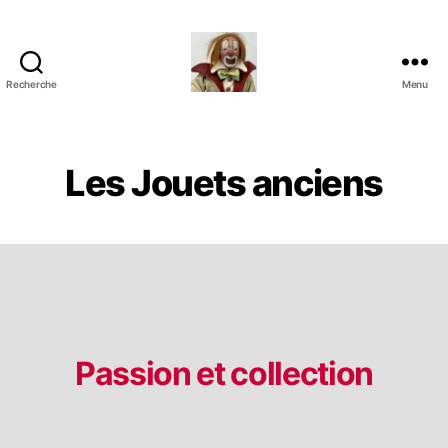
Recherche
Menu
Jouets
Anciens
de
Collection
Les Jouets anciens
Passion et collection