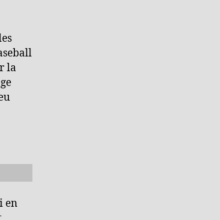
les
aseball
r la
âge
eu
i en
t