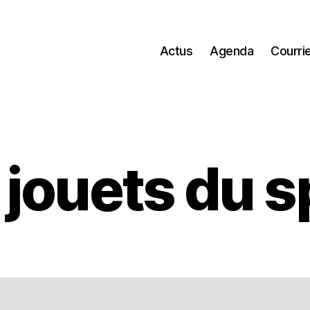
Actus
Agenda
Courri
 jouets du s