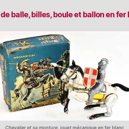
de balle, billes, boule et ballon en fer
Chevalier et sa monture
, jouet mécanique en fer blanc