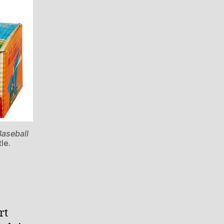
Baseball
le.
rt