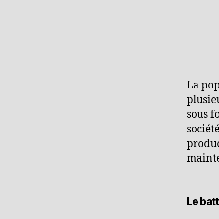
La pop
plusie
sous f
sociét
produc
mainte
Le batt