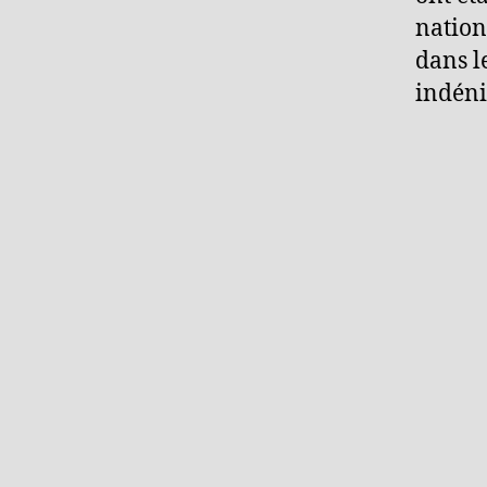
nationa
dans l
indéni