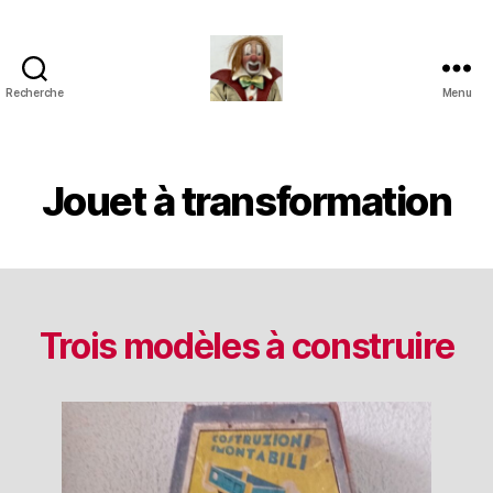
Recherche
Menu
Jouets
Anciens
de
Collection
Jouet à transformation
Trois modèles à construire