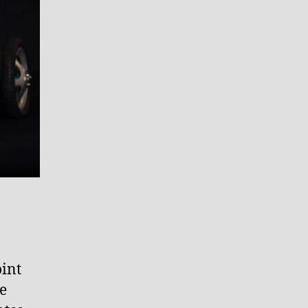
int
e