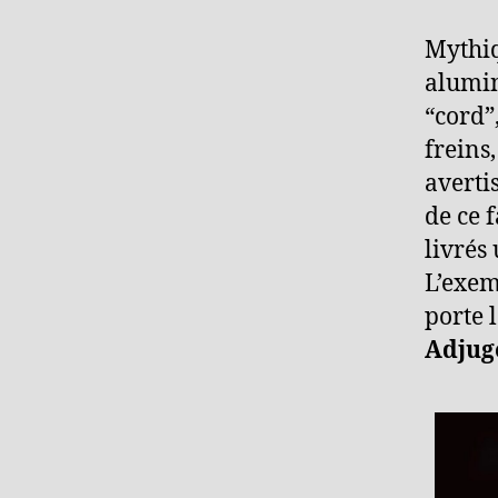
Mythiq
alumin
“cord”
freins
averti
de ce 
livrés
L’exem
porte 
Adjug