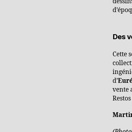
dessin
d’époq
Des v
Cette 
collec
ingéni
d’
Eur
vente 
Restos
Marti
(Photo