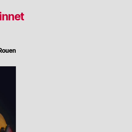
innet
 Rouen