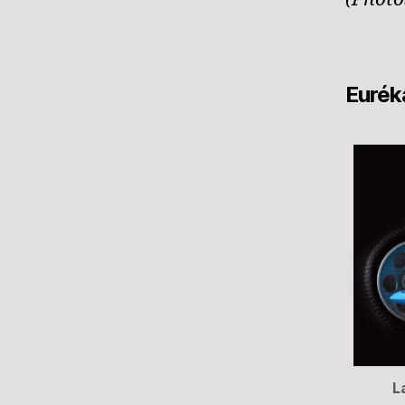
Eurék
L