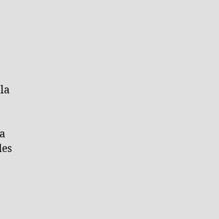
 la
la
des