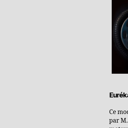
Eurék
Ce mod
par M.