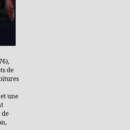
76),
ts de
oitures
 et une
nt
 de
on,