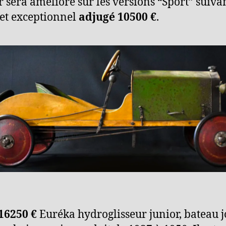
 sera amélioré sur les versions “Sport” suivan
et exceptionnel
adjugé 10500 €
.
16250 €
Euréka hydroglisseur junior, bateau jo