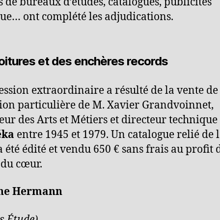
s de bureaux d’études, catalogues, publicités
ue… ont complété les adjudications.
oitures et des enchères records
session extraordinaire a résulté de la vente de
tion particulière de M. Xavier Grandvoinnet,
eur des Arts et Métiers et directeur technique
éka
entre 1945 et 1979. Un catalogue relié de 
a été édité et vendu 650 € sans frais au profit 
 du cœur.
ne Hermann
s Étude)
.