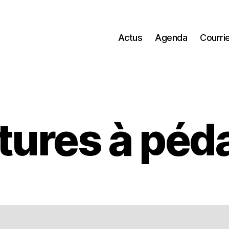
Actus
Agenda
Courri
tures à péd