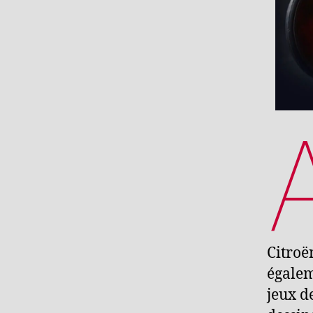
Citroë
égalem
jeux d