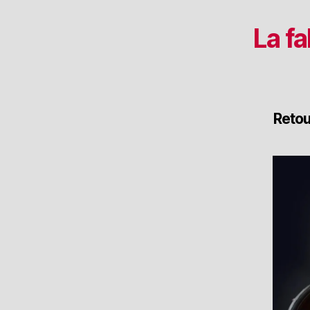
La f
Retou