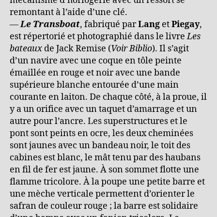
mécanisme d’horlogerie avec un ressort se
remontant à l’aide d’une clé.
—
Le Transboat
, fabriqué par
Lang
et
Piegay
,
est répertorié et photographié dans le livre
Les
bateaux
de Jack Remise (
Voir Biblio
). Il s’agit
d’un navire avec une coque en tôle peinte
émaillée en rouge et noir avec une bande
supérieure blanche entourée d’une main
courante en laiton. De chaque côté, à la proue, il
y a un orifice avec un taquet d’amarrage et un
autre pour l’ancre. Les superstructures et le
pont sont peints en ocre, les deux cheminées
sont jaunes avec un bandeau noir, le toit des
cabines est blanc, le mât tenu par des haubans
en fil de fer est jaune. À son sommet flotte une
flamme tricolore. À la poupe une petite barre et
une mèche verticale permettent d’orienter le
safran de couleur rouge ; la barre est solidaire