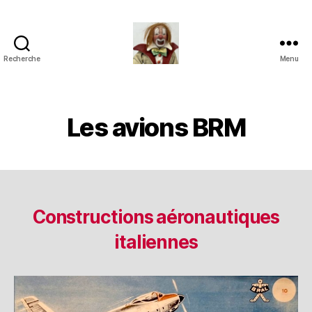
Recherche
Menu
Jouets
Anciens
de
Collection
Les avions BRM
Constructions aéronautiques
italiennes