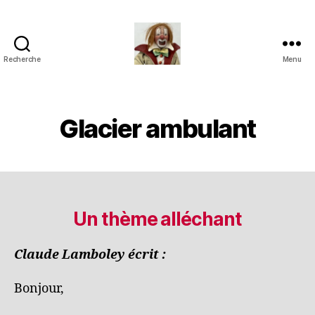
Recherche
Menu
Jouets
Anciens
de
Collection
Glacier ambulant
Un thème alléchant
Claude Lamboley écrit :
Bonjour,